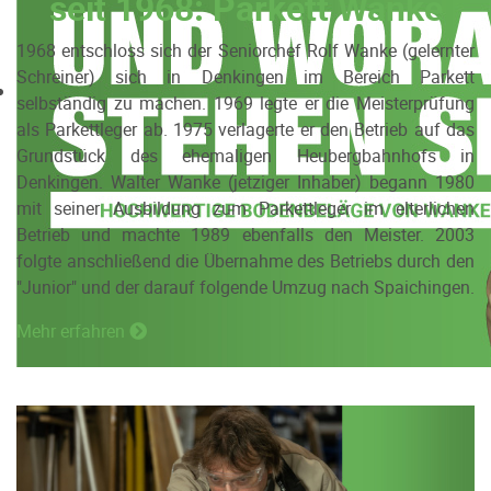
seit 1968: Parkett Wanke
1968 entschloss sich der Seniorchef Rolf Wanke (gelernter
Schreiner) sich in Denkingen im Bereich Parkett
selbständig zu machen. 1969 legte er die Meisterprüfung
als Parkettleger ab. 1975 verlagerte er den Betrieb auf das
Grundstück des ehemaligen Heubergbahnhofs in
Denkingen. Walter Wanke (jetziger Inhaber) begann 1980
mit seiner Ausbildung zum Parkettleger im elterlichen
Betrieb und machte 1989 ebenfalls den Meister. 2003
folgte anschließend die Übernahme des Betriebs durch den
"Junior" und der darauf folgende Umzug nach Spaichingen.
Mehr erfahren